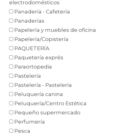
electrodomésticos
Panadería - Cafetería
Panaderías
Papelería y muebles de oficina
Papelería/Copistería
PAQUETERÍA
Paquetería exprés
Paraortopedia
Pastelería
Pastelería - Pastelería
Peluquería canina
Peluquería/Centro Estética
Pequeño supermercado
Perfumería
Pesca