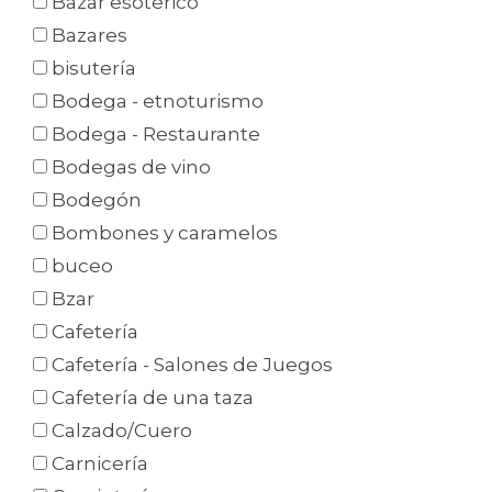
Bazar esotérico
Bazares
bisutería
Bodega - etnoturismo
Bodega - Restaurante
Bodegas de vino
Bodegón
Bombones y caramelos
buceo
Bzar
Cafetería
Cafetería - Salones de Juegos
Cafetería de una taza
Calzado/Cuero
Carnicería