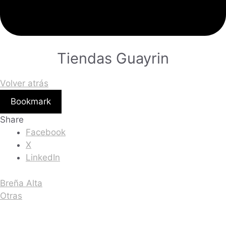
Tiendas Guayrin
Volver atrás
Bookmark
Share
Facebook
X
LinkedIn
Breña Alta
Otras