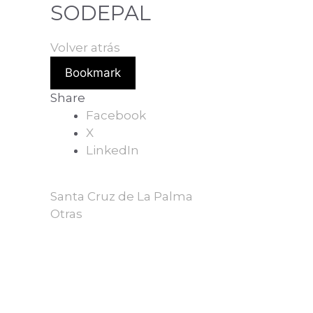
SODEPAL
Volver atrás
Bookmark
Share
Facebook
X
LinkedIn
Santa Cruz de La Palma
Otras