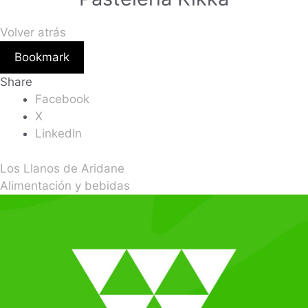
Volver atrás
Bookmark
Share
Facebook
X
LinkedIn
Los Llanos de Aridane
Alimentación y bebidas