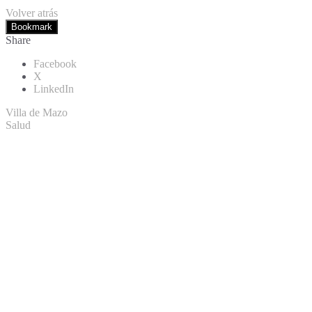
Volver atrás
Bookmark
Share
Facebook
X
LinkedIn
Villa de Mazo
Salud