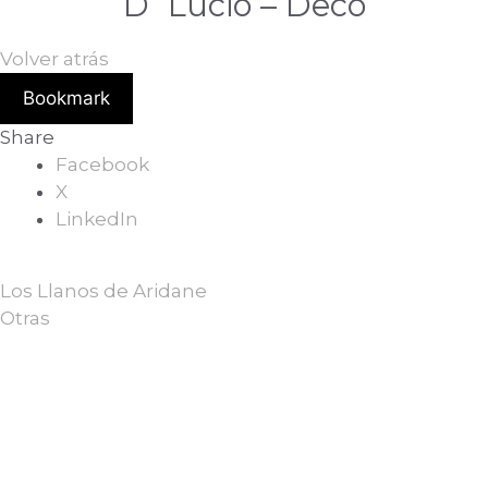
D´Lucio – Deco
Volver atrás
Bookmark
Share
Facebook
X
LinkedIn
Los Llanos de Aridane
Otras