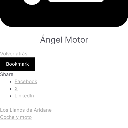
Ángel Motor
Volver atrás
Bookmark
Share
Facebook
X
LinkedIn
Los Llanos de Aridane
Coche y moto