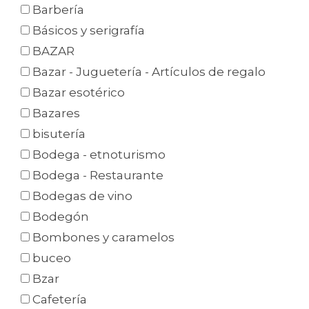
Barbería
Básicos y serigrafía
BAZAR
Bazar - Juguetería - Artículos de regalo
Bazar esotérico
Bazares
bisutería
Bodega - etnoturismo
Bodega - Restaurante
Bodegas de vino
Bodegón
Bombones y caramelos
buceo
Bzar
Cafetería