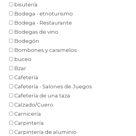
bisutería
Bodega - etnoturismo
Bodega - Restaurante
Bodegas de vino
Bodegón
Bombones y caramelos
buceo
Bzar
Cafetería
Cafetería - Salones de Juegos
Cafetería de una taza
Calzado/Cuero
Carnicería
Carpintería
Carpintería de aluminio