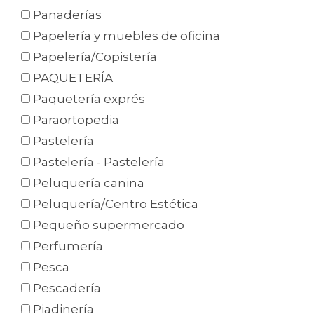
Panaderías
Papelería y muebles de oficina
Papelería/Copistería
PAQUETERÍA
Paquetería exprés
Paraortopedia
Pastelería
Pastelería - Pastelería
Peluquería canina
Peluquería/Centro Estética
Pequeño supermercado
Perfumería
Pesca
Pescadería
Piadinería