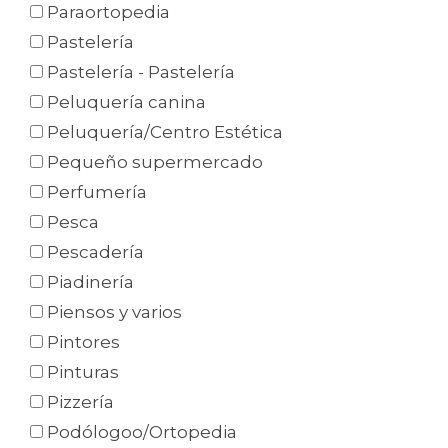
Paraortopedia
Pastelería
Pastelería - Pastelería
Peluquería canina
Peluquería/Centro Estética
Pequeño supermercado
Perfumería
Pesca
Pescadería
Piadinería
Piensos y varios
Pintores
Pinturas
Pizzería
Podólogoo/Ortopedia