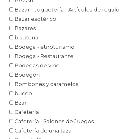
BAZAR
Bazar - Juguetería - Artículos de regalo
Bazar esotérico
Bazares
bisutería
Bodega - etnoturismo
Bodega - Restaurante
Bodegas de vino
Bodegón
Bombones y caramelos
buceo
Bzar
Cafetería
Cafetería - Salones de Juegos
Cafetería de una taza