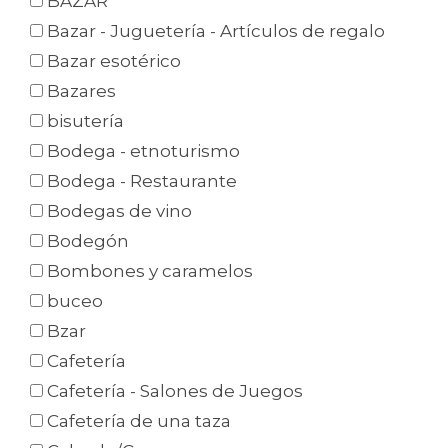
BAZAR
Bazar - Juguetería - Artículos de regalo
Bazar esotérico
Bazares
bisutería
Bodega - etnoturismo
Bodega - Restaurante
Bodegas de vino
Bodegón
Bombones y caramelos
buceo
Bzar
Cafetería
Cafetería - Salones de Juegos
Cafetería de una taza