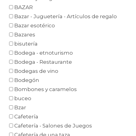
BAZAR
Bazar - Juguetería - Artículos de regalo
Bazar esotérico
Bazares
bisutería
Bodega - etnoturismo
Bodega - Restaurante
Bodegas de vino
Bodegón
Bombones y caramelos
buceo
Bzar
Cafetería
Cafetería - Salones de Juegos
Cafetería de una taza