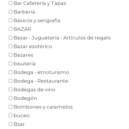
Bar Cafetería y Tapas
Barbería
Básicos y serigrafía
BAZAR
Bazar - Juguetería - Artículos de regalo
Bazar esotérico
Bazares
bisutería
Bodega - etnoturismo
Bodega - Restaurante
Bodegas de vino
Bodegón
Bombones y caramelos
buceo
Bzar