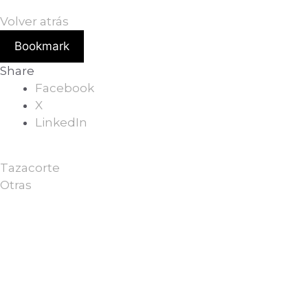
Volver atrás
Bookmark
Share
Facebook
X
LinkedIn
Tazacorte
Otras