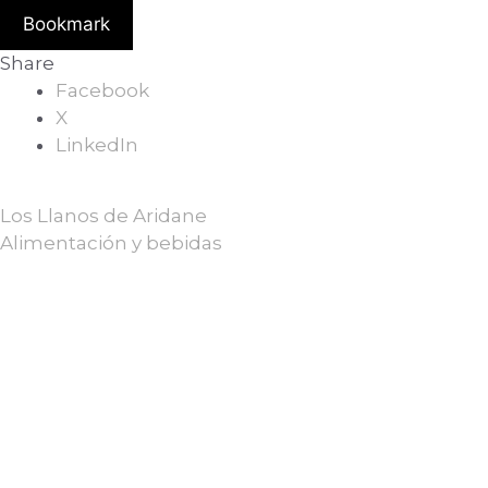
Bookmark
Share
Facebook
X
LinkedIn
Los Llanos de Aridane
Alimentación y bebidas